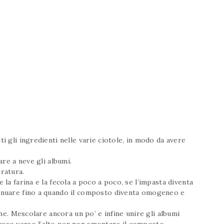
i gli ingredienti nelle varie ciotole, in modo da avere
are a neve gli albumi.
ratura.
 la farina e la fecola a poco a poco, se l’impasta diventa
tinuare fino a quando il composto diventa omogeneo e
one. Mescolare ancora un po’ e infine unire gli albumi
asso verso l’alto per non smontare il composto.