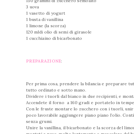
150 grammi di zucchero semolato
3 uova
1 vasetto di yogurt
1 busta di vanillina
1 limone (la scorza)
120 mldi olio di semi di girasole
1 cucchiaino di bicarbonato
PREPARAZIONE
:
Per prima cosa, prendere la bilancia e preparare tutt
tutto ordinato e sotto mano.
Dividere i tuorli dal bianco in due recipienti, e mont
Accendete il forno a 160 gradi e portatelo in tempe
Con le fruste montare lo zucchero con i tuorli, unire
poco lavorabile aggiungere piano piano l’olio. Con
senza grumi.
Unire la vanillina, il bicarbonato e la scorza del lim
montati a neve, molto lentamente e mescolare dal b