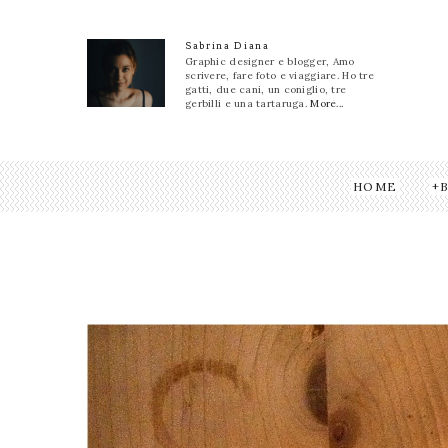
Sabrina Diana
Graphic designer e blogger, Amo
scrivere, fare foto e viaggiare. Ho tre
gatti, due cani, un coniglio, tre
gerbilli e una tartaruga.
More...
HOME